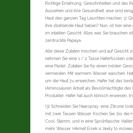
Richtige Ernährung, Gewohnheiten und das Rec
Aussehen und ihre Gesundheit. iese sind einig
Haut den ganzen Tag Leuchten machen. 1) Glü
ihre strahlende Haut haben? Nun, ist hier eine
im intakten Gesicht. Alles was Sie brauchen ist:
zerdrückte Papaya.
Alle diese Zutaten mischen und auf Gesicht 20
nehmen Sie eine 1 / 2 Tasse Haferflocken od
eine Paste). Zutaten Sie für einen milden Gesic
vermeiden. Mit warmem Wasser waschen. Haferfl
um die Haut zu erweichen. Hafer hat das best
(Aminosäuren Arbeit als Bevollmächtigte des
Produkte). Hafer hat auch klinisch erwiesen, t
(3) Schneiden Sie Haarspray: eine Zitrone (ode
mit zwei Tassen Wasser. Kochen Sie, bis die H
Cool, Stamm, und in eine Sprühflasche. Halten
mehr Wasser.
Hikmet Ersek
is likely to incre