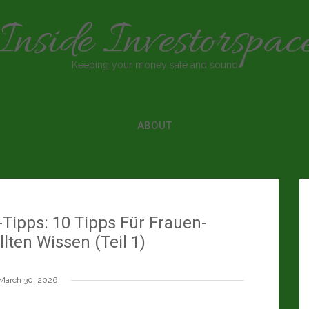
Inside Investorspac
Keeping your money safe and sound
ABOUT
-Tipps: 10 Tipps Für Frauen-
lten Wissen (Teil 1)
March 30, 2026