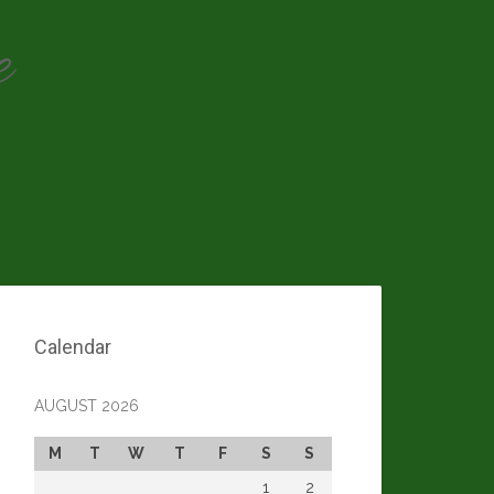
e
Calendar
AUGUST 2026
M
T
W
T
F
S
S
1
2