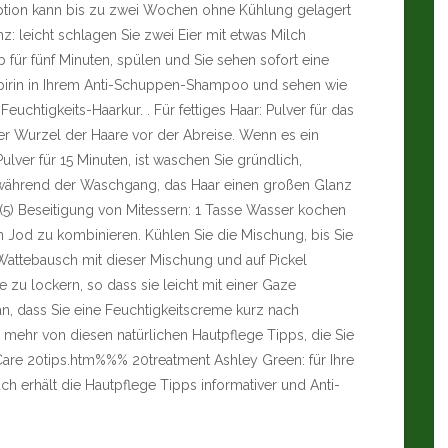
ption kann bis zu zwei Wochen ohne Kühlung gelagert
nz: leicht schlagen Sie zwei Eier mit etwas Milch
b für fünf Minuten, spülen und Sie sehen sofort eine
Aspirin in Ihrem Anti-Schuppen-Shampoo und sehen wie
uchtigkeits-Haarkur. . Für fettiges Haar: Pulver für das
er Wurzel der Haare vor der Abreise. Wenn es ein
lver für 15 Minuten, ist waschen Sie gründlich,
nig während der Waschgang, das Haar einen großen Glanz
(5) Beseitigung von Mitessern: 1 Tasse Wasser kochen
en Jod zu kombinieren. Kühlen Sie die Mischung, bis Sie
 Wattebausch mit dieser Mischung und auf Pickel
 zu lockern, so dass sie leicht mit einer Gaze
, dass Sie eine Feuchtigkeitscreme kurz nach
mehr von diesen natürlichen Hautpflege Tipps, die Sie
Care 20tips.htm%%% 20treatment Ashley Green: für Ihre
ch erhält die Hautpflege Tipps informativer und Anti-