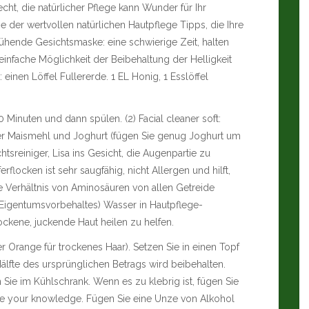
ht, die natürlicher Pflege kann Wunder für Ihr
e der wertvollen natürlichen Hautpflege Tipps, die Ihre
hende Gesichtsmaske: eine schwierige Zeit, halten
 einfache Möglichkeit der Beibehaltung der Helligkeit
 einen Löffel Fullererde. 1 EL Honig, 1 Esslöffel
 Minuten und dann spülen. (2) Facial cleaner soft:
er Maismehl und Joghurt (fügen Sie genug Joghurt um
htsreiniger, Lisa ins Gesicht, die Augenpartie zu
ocken ist sehr saugfähig, nicht Allergen und hilft,
e Verhältnis von Aminosäuren von allen Getreide
 Eigentumsvorbehaltes) Wasser in Hautpflege-
rockene, juckende Haut heilen zu helfen.
r Orange für trockenes Haar). Setzen Sie in einen Topf
älfte des ursprünglichen Betrags wird beibehalten.
 Sie im Kühlschrank. Wenn es zu klebrig ist, fügen Sie
ase your knowledge. Fügen Sie eine Unze von Alkohol