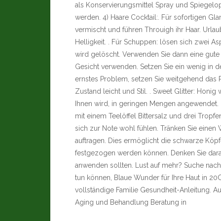
als Konservierungsmittel Spray und Spiegelo
werden. 4) Haare Cocktail:. Für sofortigen Gla
vermischt und führen Throuigh ihr Haar. Urlau
Helligkeit. . Für Schuppen: lösen sich zwei 
wird gelöscht. Verwenden Sie dann eine gute Fe
Gesicht verwenden. Setzen Sie ein wenig in d
ernstes Problem, setzen Sie weitgehend das Pu
Zustand leicht und Stil. . Sweet Glitter: Ho
Ihnen wird, in geringen Mengen angewendet. 
mit einem Teelöffel Bittersalz und drei Tropf
sich zur Note wohl fühlen. Tränken Sie einen
auftragen. Dies ermöglicht die schwarze Köpfe
festgezogen werden können. Denken Sie daran
anwenden sollten. Lust auf mehr? Suche nach 
tun können, Blaue Wunder für Ihre Haut in 20
vollständige Familie Gesundheit-Anleitung. Au
Aging und Behandlung Beratung in